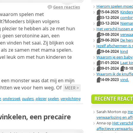
Hierom spelen moede
Geen reacties
15-04-2025
Kindere
d waarom spelen met
03-12-2024
combin
elt?Moeders blijken volgens
03-12-2024
Niema
 plezier te hebben als ze met hun
Het verschil tussen 
29-08-2024
verwaa
k geen serotonine aan, een
29-06-2024
De her
 vinden het saai. Zij blijken ook
Jezelf afschermen is
 als ze samen met mama spelen.
29-04-2024
kind
 wel leuk om met hun kinderen te
Waarom je een baby 
31-01-2024
Laat ki
09-01-2024
18-10
Waarom ik de knuff
14-09-2023
vind.
j een monster was dat mij en mijn
uchtten we voor hem weg. Of
MEER >
RECENTE REACT
e
,
onderzoek
,
ouders
,
plezier
,
spelen
,
verplichting
Sarah Morton
op
He
inkelen, een precaire
verwaarlozing en aff
Anna
op
Het verschi
affectieve verwaarlo