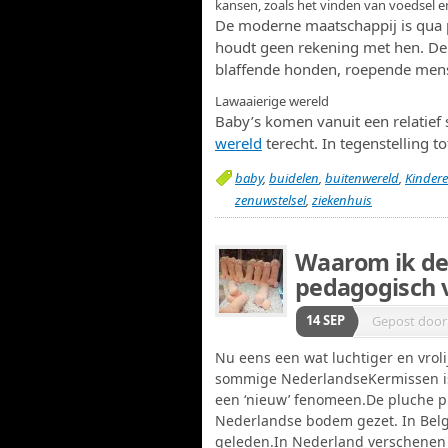
kansen, zoals het vinden van voedsel e
De moderne maatschappij is qua pr
houdt geen rekening met hen. Denk
blaffende honden, roepende men
Lawaaierige wereld
Baby’s komen vanuit een relatief 
wereld
terecht. In tegenstelling 
baby
,
buidelen
,
buitenwereld
,
Kinder
zenuwstelsel
,
ziekenhuis
Waarom ik de
pedagogisch 
14 SEP
Gepost doo
Nu eens een wat luchtiger en vrol
sommige NederlandseKermissen is 
een ‘nieuw’ fenomeen.De pluche pi
Nederlandse bodem gezet. In België
geleden.In Nederland verschenen 