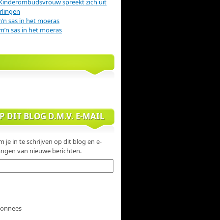
Kinderombudsvrouw spreekt zich uit
rlingen
m’n sas in het moeras
m’n sas in het moeras
 DIT BLOG D.M.V. E-MAIL
 je in te schrijven op dit blog en e-
ngen van nieuwe berichten.
abonnees