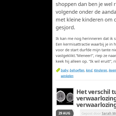
shoppen dan ben je wel rij
volgende onder de aanda
met kleine kinderen om 
gesjord.
Ik kan me nog herinneren dat ik s
Een kermisattractie waarbij je in 
voor de start durfde mijn tante ni
vastgeklikt.“Meneer!”, riep ze naa
keek hij alleen op. “Ik wil eruit!”,
baby
,
behoeften
,
kind
,
Kinderen
,
leve
winkelen
Het verschil 
verwaarlozing
verwaarlozin
29 AUG
Gepost door
Sarah M