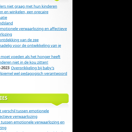
rs niet graag met hun kinderen
n en winkelen, een precaire
atie
ndsland
emotionele verwaarlozing en affectieve
rlozing
ontdekking van de zee
 nadelig voor de ontwikkeling van je
moet voeden als het honger heeft
nderen niet in de kou zitten!
-2023
Overprikkeling bij baby’s
elpiemel wel pedagogisch verantwoord
IES
t verschil tussen emotionele
ectieve verwaarlozing
l tussen emotionele verwaarlozing en
zing