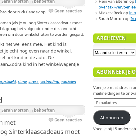
Hein van Elteren
op
r
Sarah Morton
in
behoeften
over taxi-vervoer lee
Geen reacties
foto door Nick Pandev op
Mieke v Beek
op
In 
Sarah Morton
op
In 
omen (als je nu nog Sinterklaascadeaus moet
 wil ik graag het volgende onder de aandacht
eren om door winkelstraten te worden gesjord.
ARCHIEVEN
t het wel eens mee. Het kind is
t je echt nog even naar de winkel,
Archieven
nel het kind in de auto. De
gaan.Zodra kind in het winkelwagentje
ABONNEER JE OP
erprikkeld
,
ritme
,
stress
,
verbinding
,
winkelen
Voer je e-mailadres in om
mailmeldingen te ontva
d
E-
mailadres
r
Sarah Morton
in
behoeften
Abonneren
Geen reacties
jn met
Voeg je bij 15 andere 
 nog Sinterklaascadeaus moet