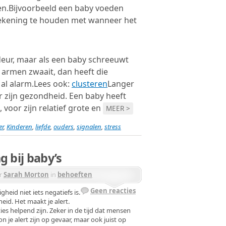
en.Bijvoorbeeld een baby voeden
ekening te houden met wanneer het
deur, maar als een baby schreeuwt
 armen zwaait, dan heeft die
 al alarm.Lees ook:
clusteren
Langer
or zijn gezondheid. Een baby heeft
 voor zijn relatief grote en
MEER >
er
,
Kinderen
,
liefde
,
ouders
,
signalen
,
stress
g bij baby’s
r
Sarah Morton
in
behoeften
Geen reacties
heid niet iets negatiefs is.
id. Het maakt je alert.
ies helpend zijn. Zeker in de tijd dat mensen
n je alert zijn op gevaar, maar ook juist op