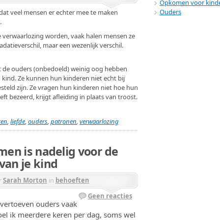
Opkomen voor kind
Ouders
Omdat veel mensen er echter mee te maken
.
e verwaarlozing worden, vaak halen mensen ze
radatieverschil, maar een wezenlijk verschil.
t de ouders (onbedoeld) weinig oog hebben
kind. Ze kunnen hun kinderen niet echt bij
esteld zijn. Ze vragen hun kinderen niet hoe hun
ft bezeerd, krijgt afleiding in plaats van troost.
ren
,
liefde
,
ouders
,
patronen
,
verwaarlozing
rmen is nadelig voor de
van je kind
r
Sarah Morton
in
behoeften
Geen reacties
s vertoeven ouders vaak
el ik meerdere keren per dag, soms wel