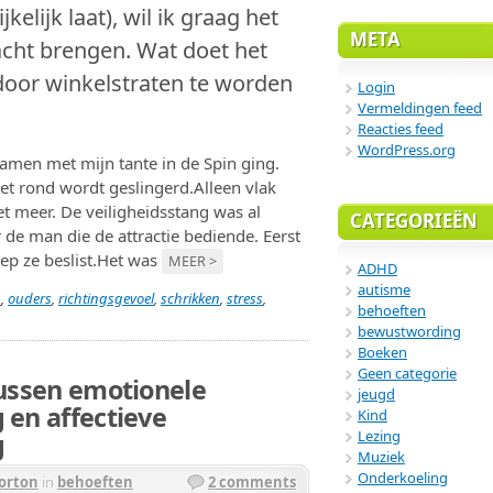
kelijk laat), wil ik graag het
META
cht brengen. Wat doet het
door winkelstraten te worden
Login
Vermeldingen feed
Reacties feed
WordPress.org
amen met mijn tante in de Spin ging.
het rond wordt geslingerd.Alleen vlak
et meer. De veiligheidsstang was al
CATEGORIEËN
r de man die de attractie bediende. Eerst
 riep ze beslist.Het was
MEER >
ADHD
autisme
n
,
ouders
,
richtingsgevoel
,
schrikken
,
stress
,
behoeften
bewustwording
Boeken
Geen categorie
tussen emotionele
jeugd
 en affectieve
Kind
Lezing
g
Muziek
Onderkoeling
orton
in
behoeften
2 comments