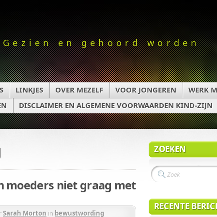
Gezien en gehoord worden
S
LINKJES
OVER MEZELF
VOOR JONGEREN
WERK M
EN
DISCLAIMER EN ALGEMENE VOORWAARDEN KIND-ZIJN
g
ZOEKEN
n moeders niet graag met
RECENTE BERI
r
Sarah Morton
in
bewustwording