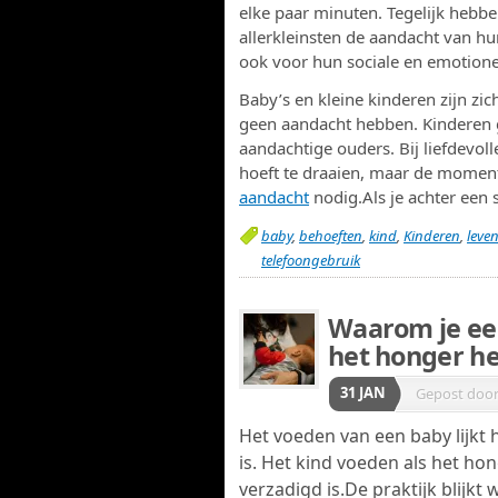
elke paar minuten. Tegelijk hebbe
allerkleinsten de aandacht van h
ook voor hun sociale en emotione
Baby’s en kleine kinderen zijn z
geen aandacht hebben. Kinderen g
aandachtige ouders. Bij liefdevol
hoeft te draaien, maar de mome
aandacht
nodig.Als je achter een 
baby
,
behoeften
,
kind
,
Kinderen
,
leve
telefoongebruik
Waarom je ee
het honger he
31 JAN
Gepost doo
Het voeden van een baby lijkt 
is. Het kind voeden als het ho
verzadigd is.De praktijk blijk