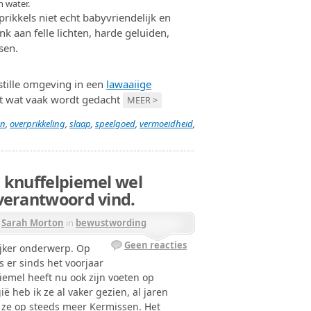
n water.
ikkels niet echt babyvriendelijk en
 aan felle lichten, harde geluiden,
sen.
stille omgeving in een
lawaaiige
tot wat vaak wordt gedacht
MEER >
en
,
overprikkeling
,
slaap
,
speelgoed
,
vermoeidheid
,
 knuffelpiemel wel
verantwoord vind.
r
Sarah Morton
in
bewustwording
Geen reacties
ijker onderwerp. Op
er sinds het voorjaar
emel heeft nu ook zijn voeten op
 heb ik ze al vaker gezien, al jaren
ze op steeds meer Kermissen. Het