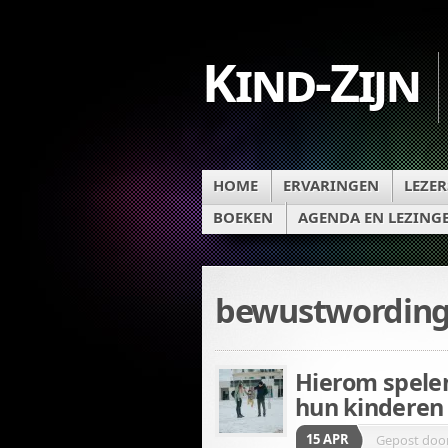
Kind-Zijn
HOME
ERVARINGEN
LEZER
BOEKEN
AGENDA EN LEZING
bewustwordin
Hierom spele
hun kinderen
15 APR
Gepost doo