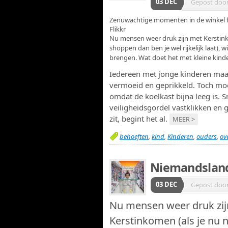
03 DEC
Gepost doo
Zenuwachtige momenten in de winkel 
Flikkr
Nu mensen weer druk zijn met Kerstink
shoppen dan ben je wel rijkelijk laat),
brengen. Wat doet het met kleine kind
Iedereen met jonge kinderen maak
vermoeid en geprikkeld. Toch moe
omdat de koelkast bijna leeg is. S
veiligheidsgordel vastklikken en 
zit, begint het al.
MEER >
behoeften
,
kind
,
Kinderen
,
ouders
,
ov
Niemandslan
03 DEC
Gepost doo
Nu mensen weer druk zi
Kerstinkomen (als je nu