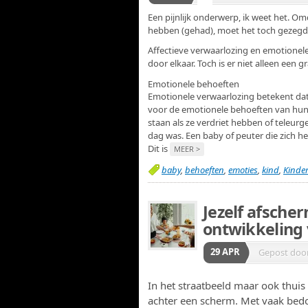
Een pijnlijk onderwerp, ik weet het. 
hebben (gehad), moet het toch gezegd
Affectieve verwaarlozing en emotionel
door elkaar. Toch is er niet alleen een g
Emotionele behoeften
Emotionele verwaarlozing betekent da
voor de emotionele behoeften van hun 
staan als ze verdriet hebben of teleurg
dag was. Een baby of peuter die zich hee
Dit is
MEER >
baby
,
behoeften
,
emoties
,
kind
,
Kinde
Jezelf afsche
ontwikkeling 
29 APR
Gepost doo
In het straatbeeld maar ook thui
achter een scherm. Met vaak bedo