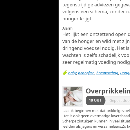
tegenstrijdige adviezen gegev
volgens een schema, zonder r
honger krijgt.
Alarm
Het lijkt een ontzettend open 
van de honger en wild met zijn
dringend voedsel nodig. Het is
wachten is zelfs schadelijk vo
zeer regelmatig voeding nodig,
baby
,
behoeften
,
borstvoeding
,
Hong
Overprikkelin
18 OKT
Gepost doo
Laat ik beginnen met dat prikkelgevoelig
Het is ook geen overmatige kwetsbaarhe
Scherpe zintuigen kunnen in veel situat
leefden als jagers en verzamelaars.Zo ko