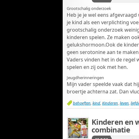
Grootschalig onderzoek
Heb je je wel eens afgevraag
je kind als een verplichting vo
grootschalig onderzoek weinig
kinderen spelen. Ze maken oo
gelukshormoon.Ook de kinderen
geen serotonine aan te maken
Vaders vinden het in de regel
spelen en zij ook met hen.
Jeugdherinneringen
Mijn vader speelde vaak dat hi
broertje achterna zat. Dan vl
behoeften
,
kind
,
Kinderen
,
leven
,
liefd
Kinderen en w
combinatie