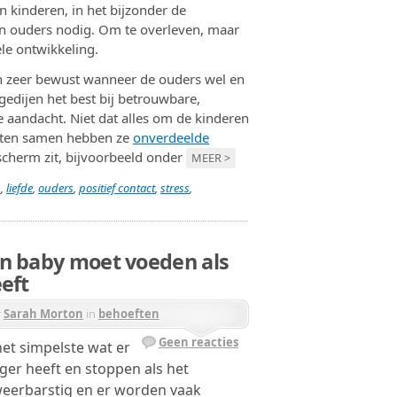
n kinderen, in het bijzonder de
un ouders nodig. Om te overleven, maar
le ontwikkeling.
ich zeer bewust wanneer de ouders wel en
edijen het best bij betrouwbare,
le aandacht. Niet dat alles om de kinderen
nten samen hebben ze
onverdeelde
scherm zit, bijvoorbeeld onder
MEER >
n
,
liefde
,
ouders
,
positief contact
,
stress
,
n baby moet voeden als
eft
r
Sarah Morton
in
behoeften
Geen reacties
het simpelste wat er
nger heeft en stoppen als het
t weerbarstig en er worden vaak