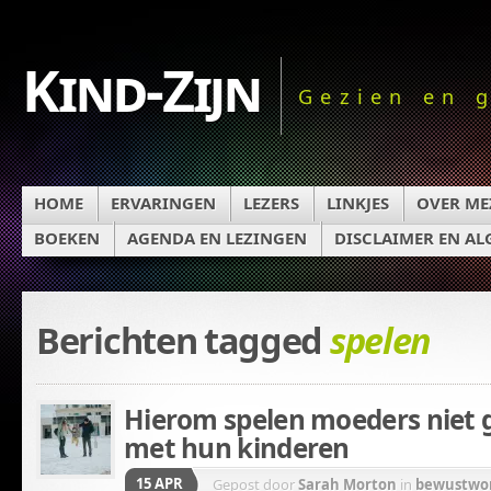
Kind-Zijn
Gezien en 
HOME
ERVARINGEN
LEZERS
LINKJES
OVER ME
BOEKEN
AGENDA EN LEZINGEN
DISCLAIMER EN A
Berichten tagged
spelen
Hierom spelen moeders niet 
met hun kinderen
15 APR
Gepost door
Sarah Morton
in
bewustwo