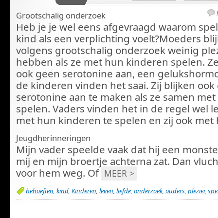
Grootschalig onderzoek
Heb je je wel eens afgevraagd waarom spel
kind als een verplichting voelt?Moeders bli
volgens grootschalig onderzoek weinig plez
hebben als ze met hun kinderen spelen. 
ook geen serotonine aan, een gelukshorm
de kinderen vinden het saai. Zij blijken oo
serotonine aan te maken als ze samen me
spelen. Vaders vinden het in de regel wel 
met hun kinderen te spelen en zij ook met 
Jeugdherinneringen
Mijn vader speelde vaak dat hij een monste
mij en mijn broertje achterna zat. Dan vluc
voor hem weg. Of
MEER >
behoeften
,
kind
,
Kinderen
,
leven
,
liefde
,
onderzoek
,
ouders
,
plezier
,
spe