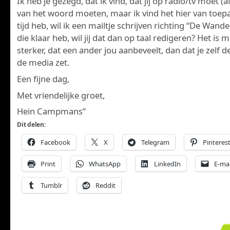
Ik heb je gezegd, dat ik vind, dat jij op radio/tv moet (a
van het woord moeten, maar ik vind het hier van toepas
tijd heb, wil ik een mailtje schrijven richting “De Wandel
die klaar heb, wil jij dat dan op taal redigeren? Het is 
sterker, dat een ander jou aanbeveelt, dan dat je zelf d
de media zet.
Een fijne dag,
Met vriendelijke groet,
Hein Campmans”
Dit delen:
Facebook
X
Telegram
Pinteres
Print
WhatsApp
LinkedIn
E-mai
Tumblr
Reddit