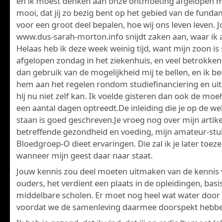
en ik moest denken aan onze ontmoeting afgelopen 
mooi, dat jij zo bezig bent op het gebied van de funda
voor een groot deel bepalen, hoe wij ons leven leven. 
www.dus-sarah-morton.info snijdt zaken aan, waar ik a
Helaas heb ik deze week weinig tijd, want mijn zoon is
afgelopen zondag in het ziekenhuis, en veel betrokk
dan gebruik van de mogelijkheid mij te bellen, en ik b
hem aan het regelen rondom studiefinanciering en uit
hij nu niet zelf kan. Ik voelde gisteren dan ook de moe
een aantal dagen optreedt.De inleiding die je op de we
staan is goed geschreven.Je vroeg nog over mijn artik
betreffende gezondheid en voeding, mijn amateur-stu
Bloedgroep-O dieet ervaringen. Die zal ik je later toez
wanneer mijn geest daar naar staat.
Jouw kennis zou deel moeten uitmaken van de kennis v
ouders, het verdient een plaats in de opleidingen, basi
middelbare scholen. Er moet nog heel wat water door 
voordat we de samenleving daarmee doorspekt hebb