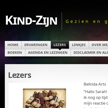
Kind-Zijn
Gezien en 
HOME
ERVARINGEN
LEZERS
LINKJES
OVER ME
BOEKEN
AGENDA EN LEZINGEN
DISCLAIMER EN A
Lezers
Belinda Arts
“Hallo Sarah!
ik nog op tij
mijn reactie 