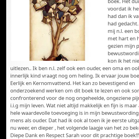
boek. Het du
voordat ik he
had dan ik va
had gedacht. 
mij n.l. een b
met hart en 
gezien mijn p
bewustwordi
kon ik het ni
uitlezen.. Ik ben n.l. zelf ook een ouder, een oma en oo
innerlijk kind vraagt nog om heling. Ik ervaar jouw boe
Eerlijk en Kernomvattend. Het kan zo bevestigend en
onderzoekend werken om dit boek te lezen en ook so
confronterend voor de nog ongeheelde, ongeziene pij
i.i.g mijn leven. Wat niet altijd makkelijk en fijn is maa
hele waardevolle toevoeging is in mijn bewustwording
mens als ouder. Dat had ik ook al toen ik je eerste uit
nu weer, en dieper , het volgende laagje van het zo beke
Diepe Dank en Respect Sarah voor dit prachtige boek!!