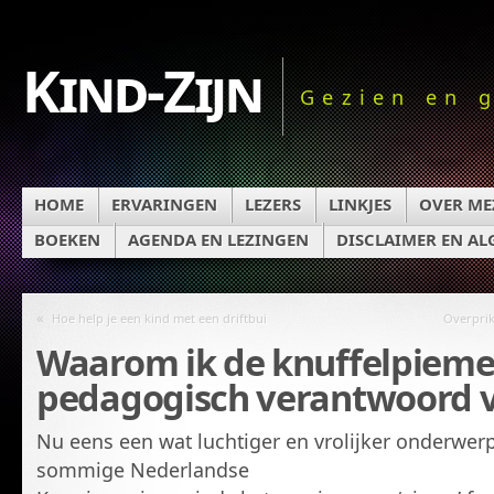
Kind-Zijn
Gezien en 
HOME
ERVARINGEN
LEZERS
LINKJES
OVER ME
BOEKEN
AGENDA EN LEZINGEN
DISCLAIMER EN A
«
Hoe help je een kind met een driftbui
Overprik
Waarom ik de knuffelpieme
pedagogisch verantwoord v
Nu eens een wat luchtiger en vrolijker onderwer
sommige Nederlandse