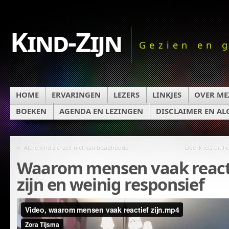
Kind-Zijn
Gezien en 
HOME
ERVARINGEN
LEZERS
LINKJES
OVER ME
BOEKEN
AGENDA EN LEZINGEN
DISCLAIMER EN A
«
Als je kind zichzelf niet kan bezighouden
Doe ik iets uit li
Waarom mensen vaak react
zijn en weinig responsief