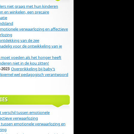
rs niet graag met hun kinderen
n en winkelen, een precaire
atie
ndsland
emotionele verwaarlozing en affectieve
rlozing
ontdekking van de zee
 nadelig voor de ontwikkeling van je
moet voeden als het honger heeft
nderen niet in de kou zitten!
-2023
Overprikkeling bij baby’s
elpiemel wel pedagogisch verantwoord
IES
t verschil tussen emotionele
ectieve verwaarlozing
l tussen emotionele verwaarlozing en
zing