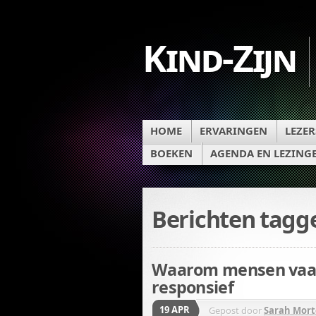
Kind-Zijn
HOME
ERVARINGEN
LEZER
BOEKEN
AGENDA EN LEZING
Berichten tag
Waarom mensen vaak 
responsief
19 APR
Gepost door
Sarah Mor