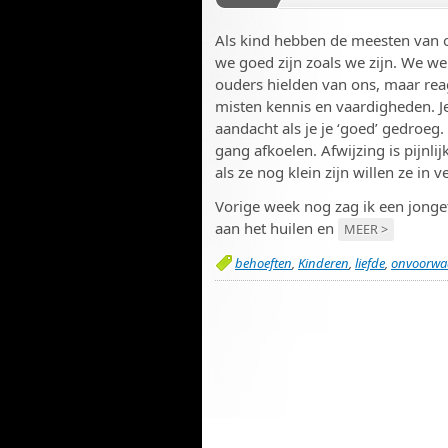
Als kind hebben de meesten van o
we goed zijn zoals we zijn. We w
ouders hielden van ons, maar rea
misten kennis en vaardigheden. Je
aandacht als je je ‘goed’ gedroeg
gang afkoelen. Afwijzing is pijnli
als ze nog klein zijn willen ze in v
Vorige week nog zag ik een jongetj
aan het huilen en
MEER >
behoeften
,
Kinderen
,
liefde
,
onvoorwaa