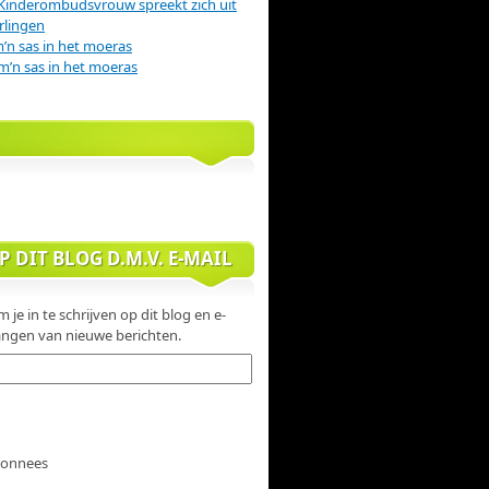
Kinderombudsvrouw spreekt zich uit
rlingen
m’n sas in het moeras
m’n sas in het moeras
 DIT BLOG D.M.V. E-MAIL
 je in te schrijven op dit blog en e-
ngen van nieuwe berichten.
abonnees