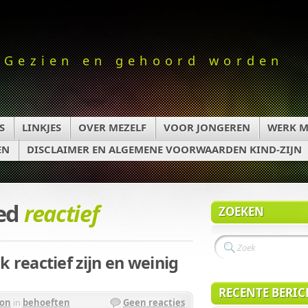
Gezien en gehoord worden
S
LINKJES
OVER MEZELF
VOOR JONGEREN
WERK M
EN
DISCLAIMER EN ALGEMENE VOORWAARDEN KIND-ZIJN
ged
reactief
ZOEKEN
reactief zijn en weinig
RECENTE BERI
ton
in
behoeften
Geen reacties