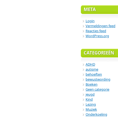
META
Login
Vermeldingen feed
Reacties feed
WordPress.org
CATEGORIEËN
ADHD
autisme
behoeften
bewustwording
Boeken
Geen categorie
jeugd
Kind
Lezing
Muziek
Onderkoeling