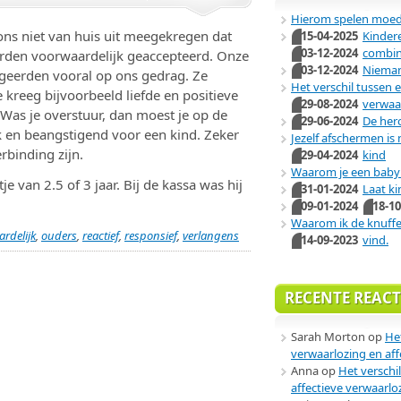
Hierom spelen moede
ns niet van huis uit meegekregen dat
15-04-2025
Kindere
03-12-2024
combin
erden voorwaardelijk geaccepteerd. Onze
03-12-2024
Niema
geerden vooral op ons gedrag. Ze
Het verschil tussen 
 kreeg bijvoorbeeld liefde en positieve
29-08-2024
verwaa
. Was je overstuur, dan moest je op de
29-06-2024
De her
jk en beangstigend voor een kind. Zeker
Jezelf afschermen is
erbinding zijn.
29-04-2024
kind
Waarom je een baby 
e van 2.5 of 3 jaar. Bij de kassa was hij
31-01-2024
Laat ki
09-01-2024
18-10
Waarom ik de knuff
rdelijk
,
ouders
,
reactief
,
responsief
,
verlangens
14-09-2023
vind.
RECENTE REACT
Sarah Morton
op
He
verwaarlozing en aff
Anna
op
Het verschi
affectieve verwaarlo