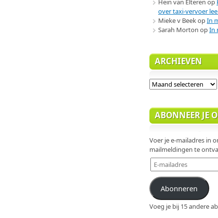
Hein van Elteren
op
over taxi-vervoer lee
Mieke v Beek
op
In 
Sarah Morton
op
In 
ARCHIEVEN
Archieven
ABONNEER JE OP
Voer je e-mailadres in om
mailmeldingen te ontva
E-
mailadres
Abonneren
Voeg je bij 15 andere 