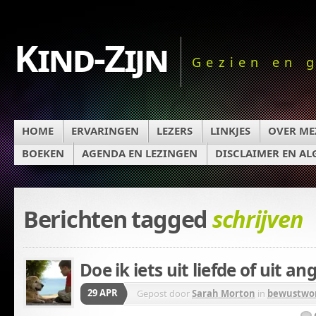
Kind-Zijn
Gezien en 
HOME
ERVARINGEN
LEZERS
LINKJES
OVER ME
BOEKEN
AGENDA EN LEZINGEN
DISCLAIMER EN A
Berichten tagged
schrijven
Doe ik iets uit liefde of uit an
29 APR
Gepost door
Sarah Morton
in
bewustwo