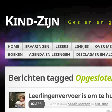
Kind-Zijn
Gezien en 
HOME
ERVARINGEN
LEZERS
LINKJES
OVER ME
BOEKEN
AGENDA EN LEZINGEN
DISCLAIMER EN A
Berichten tagged
Opgeslote
Leerlingenvervoer is om te hu
02 APR
Gepost door
Sarah Morton
in
autisme