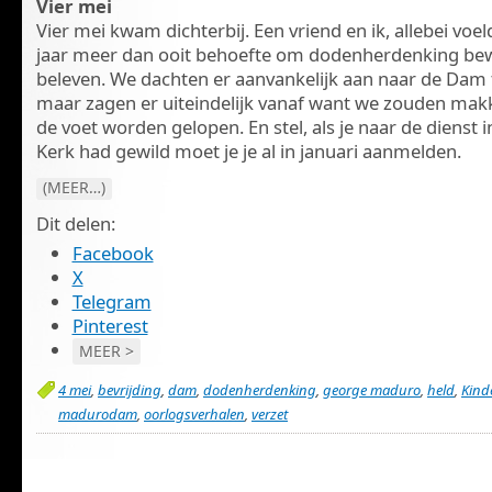
Vier mei
Vier mei kwam dichterbij. Een vriend en ik, allebei voel
jaar meer dan ooit behoefte om dodenherdenking bew
beleven. We dachten er aanvankelijk aan naar de Dam
maar zagen er uiteindelijk vanaf want we zouden makk
de voet worden gelopen. En stel, als je naar de dienst 
Kerk had gewild moet je je al in januari aanmelden.
(MEER…)
Dit delen:
Facebook
X
Telegram
Pinterest
MEER >
4 mei
,
bevrijding
,
dam
,
dodenherdenking
,
george maduro
,
held
,
Kind
madurodam
,
oorlogsverhalen
,
verzet