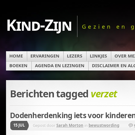
Kind-Zijn
Gezien en 
HOME
ERVARINGEN
LEZERS
LINKJES
OVER ME
BOEKEN
AGENDA EN LEZINGEN
DISCLAIMER EN A
Berichten tagged
verzet
Dodenherdenking iets voor kindere
15 JUL
Gepost door
Sarah Morton
in
bewustwording