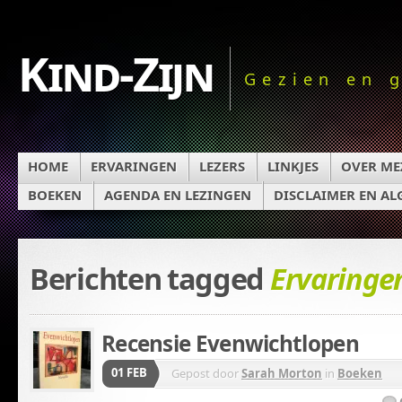
Kind-Zijn
Gezien en 
HOME
ERVARINGEN
LEZERS
LINKJES
OVER ME
BOEKEN
AGENDA EN LEZINGEN
DISCLAIMER EN A
Berichten tagged
Ervaringe
Recensie Evenwichtlopen
01 FEB
Gepost door
Sarah Morton
in
Boeken