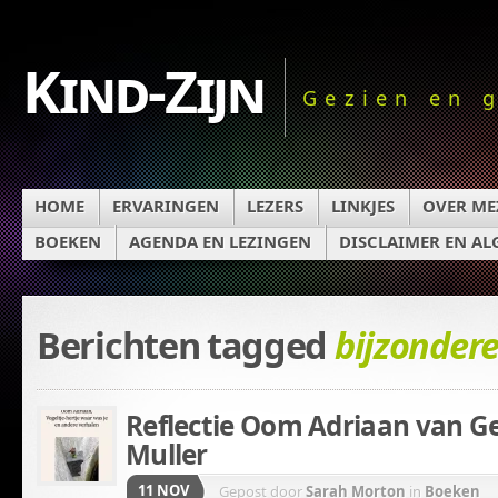
Kind-Zijn
Gezien en 
HOME
ERVARINGEN
LEZERS
LINKJES
OVER ME
BOEKEN
AGENDA EN LEZINGEN
DISCLAIMER EN A
Berichten tagged
bijzonder
Reflectie Oom Adriaan van G
Muller
11 NOV
Gepost door
Sarah Morton
in
Boeken