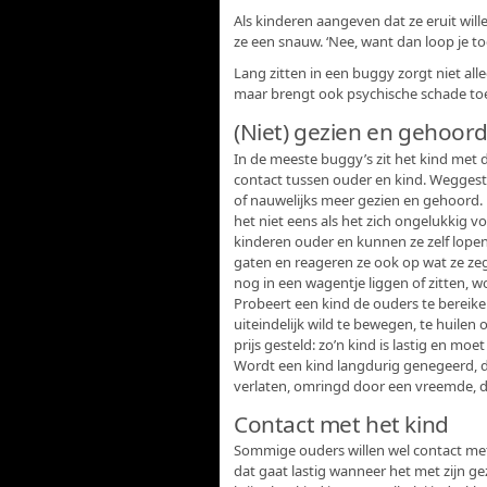
Als kinderen aangeven dat ze eruit will
ze een snauw. ‘Nee, want dan loop je t
Lang zitten in een buggy zorgt niet alle
maar brengt ook psychische schade toe
(Niet) gezien en gehoor
In de meeste buggy’s zit het kind met 
contact tussen ouder en kind. Weggest
of nauwelijks meer gezien en gehoord.
het niet eens als het zich ongelukkig voel
kinderen ouder en kunnen ze zelf lope
gaten en reageren ze ook op wat ze zegg
nog in een wagentje liggen of zitten, 
Probeert een kind de ouders te bereiken
uiteindelijk wild te bewegen, te huilen 
prijs gesteld: zo’n kind is lastig en m
Wordt een kind langdurig genegeerd, da
verlaten, omringd door een vreemde, d
Contact met het kind
Sommige ouders willen wel contact met
dat gaat lastig wanneer het met zijn gez