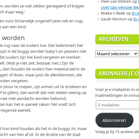
Hein van Elteren
op
en, worden ze niet zelden genegeerd of krijgen
over taxi-vervoer lee
och maar weg.’
Mieke v Beek
op
In 
Sarah Morton
op
In 
en voor lichamelijk ongerief (zere nek en rug),
 aan een kind.
d worden
ARCHIEVEN
de rug naar de ouders toe. Dat belemmert het
opt in de buggy worden baby’s en peuters niet
Archieven
 De ouders zijn het kind vergeten en merken
t. (Wat je niet ziet, bestaat niet.) Zijn de
n, dan houden de ouders hen meestal wel in de
ABONNEER JE OP
en of doen, maar juist de allerkleinsten, die
worden vergeten.
 (door te roepen, zijn armen uit te strekken en
Voer je e-mailadres in om
of te gillen), dan wordt dat niet zelden weinig op
mailmeldingen te ontva
oet niet met aandacht worden beloond.
E-
n kan het in paniek raken: het voelt zich
mailadres
reigende wereld.
Abonneren
 hun kind houden als het in de buggy zit, maar
Voeg je bij 15 andere 
icht van hen af zit. In de drukte van de stad