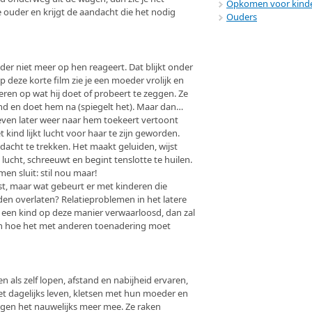
Opkomen voor kind
 ouder en krijgt de aandacht die het nodig
Ouders
uder niet meer op hen reageert. Dat blijkt onder
 Op deze korte film zie je een moeder vrolijk en
eren op wat hij doet of probeert te zeggen. Ze
d en doet hem na (spiegelt het). Maar dan…
h even later weer naar hem toekeert vertoont
 kind lijkt lucht voor haar te zijn geworden.
acht te trekken. Het maakt geluiden, wijst
 lucht, schreeuwt en begint tenslotte te huilen.
n sluit: stil nou maar!
st, maar wat gebeurt er met kinderen die
en overlaten? Relatieproblemen in het latere
Is een kind op deze manier verwaarloosd, dan zal
en hoe het met anderen toenadering moet
 als zelf lopen, afstand en nabijheid ervaren,
 dagelijks leven, kletsen met hun moeder en
ijgen het nauwelijks meer mee. Ze raken