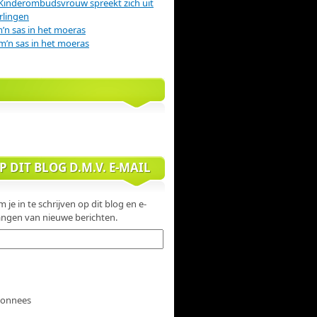
Kinderombudsvrouw spreekt zich uit
rlingen
m’n sas in het moeras
m’n sas in het moeras
 DIT BLOG D.M.V. E-MAIL
 je in te schrijven op dit blog en e-
ngen van nieuwe berichten.
abonnees