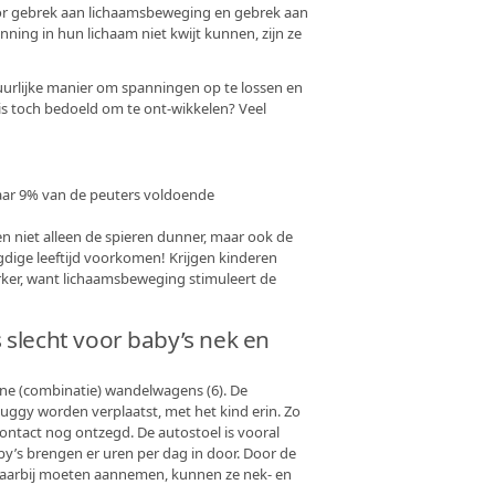
oor gebrek aan lichaamsbeweging en gebrek aan
ning in hun lichaam niet kwijt kunnen, zijn ze
uurlijke manier om spanningen op te lossen en
 is toch bedoeld om te ont-wikkelen? Veel
 maar 9% van de peuters voldoende
n niet alleen de spieren dunner, maar ook de
dige leeftijd voorkomen! Krijgen kinderen
ker, want lichaamsbeweging stimuleert de
lecht voor baby’s nek en
ne (combinatie) wandelwagens (6). De
uggy worden verplaatst, met het kind erin. Zo
ontact nog ontzegd. De autostoel is vooral
aby’s brengen er uren per dag in door. Door de
daarbij moeten aannemen, kunnen ze nek- en