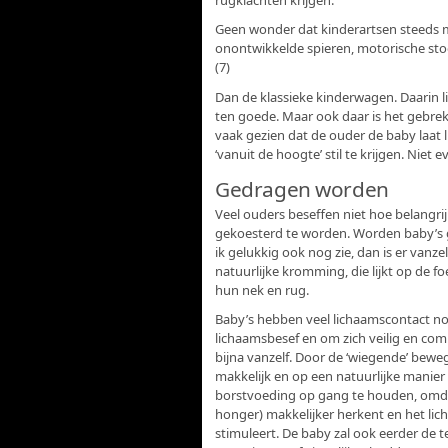
rugklachten krijgen.
Geen wonder dat kinderartsen steeds 
onontwikkelde spieren, motorische st
(7)
Dan de klassieke kinderwagen. Daarin l
ten goede. Maar ook daar is het gebre
vaak gezien dat de ouder de baby laat l
‘vanuit de hoogte’ stil te krijgen. Niet e
Gedragen worden
Veel ouders beseffen niet hoe belangri
gekoesterd te worden. Worden baby’s g
ik gelukkig ook nog zie, dan is er vanze
natuurlijke kromming, die lijkt op de 
hun nek en rug.
Baby’s hebben veel lichaamscontact n
lichaamsbesef en om zich veilig en com
bijna vanzelf. Door de ‘wiegende’ bewe
makkelijk en op een natuurlijke manier
borstvoeding op gang te houden, omda
honger) makkelijker herkent en het l
stimuleert. De baby zal ook eerder de te