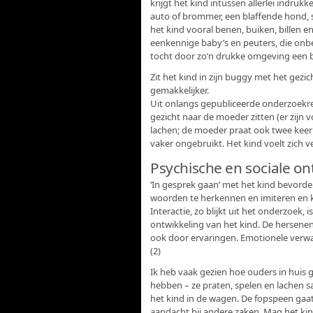
krijgt het kind intussen allerlei indru
auto of brommer, een blaffende hond, 
het kind vooral benen, buiken, billen e
eenkennige baby’s en peuters, die onb
tocht door zo’n drukke omgeving een 
Zit het kind in zijn buggy met het gezi
gemakkelijker.
Uit onlangs gepubliceerde onderzoekres
gezicht naar de moeder zitten (er zijn
lachen; de moeder praat ook twee keer 
vaker ongebruikt. Het kind voelt zich vei
Psychische en sociale on
‘In gesprek gaan’ met het kind bevorder
woorden te herkennen en imiteren en k
Interactie, zo blijkt uit het onderzoek, 
ontwikkeling van het kind. De hersenen 
ook door ervaringen. Emotionele verwa
(2)
Ik heb vaak gezien hoe ouders in huis 
hebben – ze praten, spelen en lachen 
het kind in de wagen. De fopspeen gaat 
aandacht bij andere zaken. Mag het kin