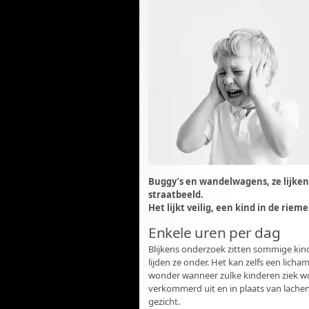
Buggy’s en wandelwagens, ze lijken
straatbeeld.
Het lijkt veilig, een kind in de riem
Enkele uren per dag
Blijkens onderzoek zitten sommige kin
lijden ze onder. Het kan zelfs een licha
wonder wanneer zulke kinderen ziek word
verkommerd uit en in plaats van lachen
gezicht.