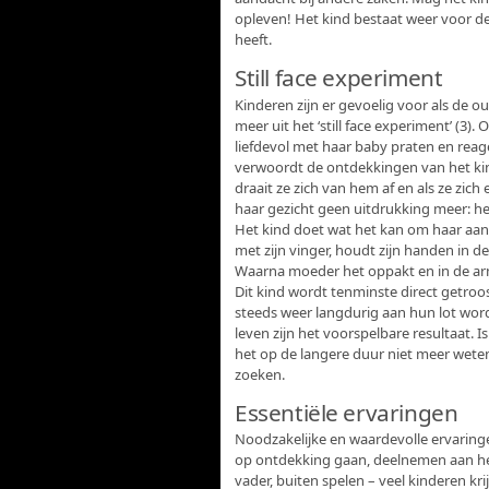
opleven! Het kind bestaat weer voor de
heeft.
Still face experiment
Kinderen zijn er gevoelig voor als de o
meer uit het ‘still face experiment’ (3).
liefdevol met haar baby praten en reag
verwoordt de ontdekkingen van het kin
draait ze zich van hem af en als ze zic
haar gezicht geen uitdrukking meer: het
Het kind doet wat het kan om haar aand
met zijn vinger, houdt zijn handen in de
Waarna moeder het oppakt en in de arme
Dit kind wordt tenminste direct getroo
steeds weer langdurig aan hun lot word
leven zijn het voorspelbare resultaat. 
het op de langere duur niet meer wet
zoeken.
Essentiële ervaringen
Noodzakelijke en waardevolle ervaringen
op ontdekking gaan, deelnemen aan het
vader, buiten spelen – veel kinderen kr