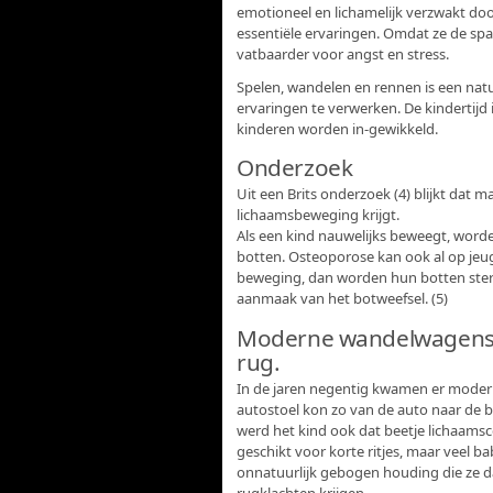
emotioneel en lichamelijk verzwakt d
essentiële ervaringen. Omdat ze de span
vatbaarder voor angst en stress.
Spelen, wandelen en rennen is een nat
ervaringen te verwerken. De kindertijd
kinderen worden in-gewikkeld.
Onderzoek
Uit een Brits onderzoek (4) blijkt dat
lichaamsbeweging krijgt.
Als een kind nauwelijks beweegt, worde
botten. Osteoporose kan ook al op jeug
beweging, dan worden hun botten ster
aanmaak van het botweefsel. (5)
Moderne wandelwagens s
rug.
In de jaren negentig kwamen er moder
autostoel kon zo van de auto naar de b
werd het kind ook dat beetje lichaamsc
geschikt voor korte ritjes, maar veel b
onnatuurlijk gebogen houding die ze 