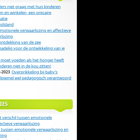
rs niet graag met hun kinderen
n en winkelen, een precaire
atie
ndsland
emotionele verwaarlozing en affectieve
rlozing
ontdekking van de zee
 nadelig voor de ontwikkeling van je
moet voeden als het honger heeft
nderen niet in de kou zitten!
-2023
Overprikkeling bij baby’s
elpiemel wel pedagogisch verantwoord
IES
t verschil tussen emotionele
ectieve verwaarlozing
l tussen emotionele verwaarlozing en
zing