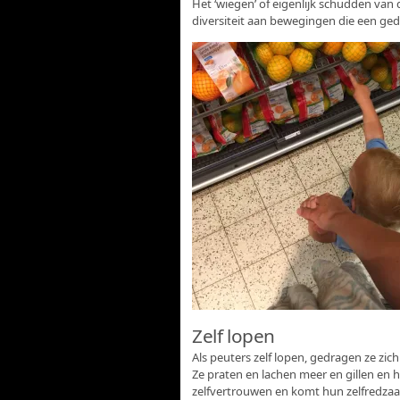
Het ‘wiegen’ of eigenlijk schudden van
diversiteit aan bewegingen die een ged
Zelf lopen
Als peuters zelf lopen, gedragen ze zic
Ze praten en lachen meer en gillen en 
zelfvertrouwen en komt hun zelfredzaa