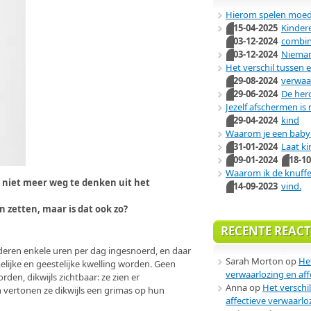
Hierom spelen moede
15-04-2025
Kindere
03-12-2024
combin
03-12-2024
Niema
Het verschil tussen 
29-08-2024
verwaa
29-06-2024
De her
Jezelf afschermen is
29-04-2024
kind
Waarom je een baby 
31-01-2024
Laat ki
09-01-2024
18-10
Waarom ik de knuff
 niet meer weg te denken uit het
14-09-2023
vind.
en zetten, maar is dat ook zo?
RECENTE REACT
deren enkele uren per dag ingesnoerd, en daar
Sarah Morton
op
He
melijke en geestelijke kwelling worden. Geen
verwaarlozing en aff
en, dikwijls zichtbaar: ze zien er
Anna
op
Het verschi
 vertonen ze dikwijls een grimas op hun
affectieve verwaarlo