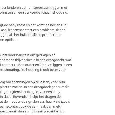
meer kinderen op hun spreekuur krijgen met
oornissen en een verkeerde lichaamshouding.
igt de baby recht en dat komt de nek en rug
k aan lichaamscontact een probleem. Ik heb
iggen als het huilt en alleen probeert het
ven optillen.
jk het voor baby’s is om gedragen en
edragen (bijvoorbeeld in een draagdoek), wat
lf contact tussen ouder en kind. Ze liggen in een
foetushouding. Die houding is ook beter voor
odig om spanningen op te lossen, voor hun
pleet te voelen. In een draagdoek gebeurt dit
gingen tijdens het dragen, valt een baby
 in slaap. Bovendien helpt het dragen de
t de moeder de signalen van haar kind (zoals
ichaamscontact ook de aanmaak van melk
pel zoeken dan als hij in een wagentje ligt.