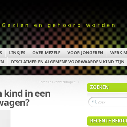
Gezien en gehoord worden
S
LINKJES
OVER MEZELF
VOOR JONGEREN
WERK M
EN
DISCLAIMER EN ALGEMENE VOORWAARDEN KIND-ZIJN
»
Recensie Evenwichtlopen
ZOEKEN
n kind in een
wagen?
RECENTE BERI