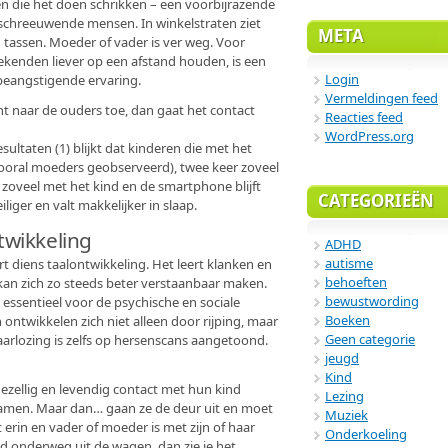
kken die het doen schrikken – een voorbijrazende
schreeuwende mensen. In winkelstraten ziet
META
n tassen. Moeder of vader is ver weg. Voor
ekenden liever op een afstand houden, is een
Login
beangstigende ervaring.
Vermeldingen feed
cht naar de ouders toe, dan gaat het contact
Reacties feed
WordPress.org
ultaten (1) blijkt dat kinderen die met het
 vooral moeders geobserveerd), twee keer zoveel
zoveel met het kind en de smartphone blijft
CATEGORIEËN
liger en valt makkelijker in slaap.
twikkeling
ADHD
autisme
t diens taalontwikkeling. Het leert klanken en
behoeften
an zich zo steeds beter verstaanbaar maken.
bewustwording
is essentieel voor de psychische en sociale
Boeken
ontwikkelen zich niet alleen door rijping, maar
Geen categorie
arlozing is zelfs op hersenscans aangetoond.
jeugd
Kind
gezellig en levendig contact met hun kind
Lezing
samen. Maar dan… gaan ze de deur uit en moet
Muziek
erin en vader of moeder is met zijn of haar
Onderkoeling
d onderweg uit de wagen, dan zie je het